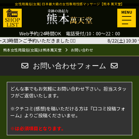
女性用風俗(女風) 日本最大級の女性専用性感マッサージ【熊本 萬天堂】
MENU
Web予約/24時間OK 電話受付/10：00～22：00
コース3時間＞ご予約いただきました
🙇‍♂️
8/22(土) 10
熊本女性用風俗(女風)は熊本萬天堂
お問い合わせ
お問い合わせフォーム
どんな事でもお気軽にお問い合わせ下さい。担当スタッ
フがご返信いたします。
※クチコミ(感想)を稿いただける方は
『口コミ投稿フォ
ーム』
よりご投稿くださいませ。
※は必須項目となります。