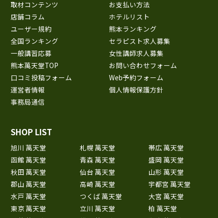
取材コンテンツ
お支払い方法
店舗コラム
ホテルリスト
ユーザー規約
熊本ランキング
全国ランキング
セラピスト求人募集
一般講習応募
女性講師求人募集
熊本萬天堂TOP
お問い合わせフォーム
口コミ投稿フォーム
Web予約フォーム
運営者情報
個人情報保護方針
事務局通信
SHOP LIST
旭川 萬天堂
札幌 萬天堂
帯広 萬天堂
函館 萬天堂
青森 萬天堂
盛岡 萬天堂
秋田 萬天堂
仙台 萬天堂
山形 萬天堂
郡山 萬天堂
高崎 萬天堂
宇都宮 萬天堂
水戸 萬天堂
つくば 萬天堂
大宮 萬天堂
東京 萬天堂
立川 萬天堂
柏 萬天堂