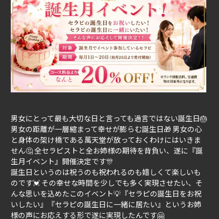
男女にとって最も大切な日と言っても過言ではない誕生日🎂
男女の距離が一層縮まって幸せが膨らむ誕生日🎁 男女の心
と身体の架け橋である萬天堂が放っておくわけにはいきま
せん🤔 全セラピストと全お姉様の期待を背負い、遂に『誕
生月イベント』開催決定です🎊
誕生日というのは祝うのも祝われるのも嬉しくて楽しいも
のです💓 その幸せな時間を少しでも多く実現させたい、そ
んな思いを込めたこのイベント💡『セラピの誕生日をお祝
いしたい』『セラピの誕生日に一緒に居たい』というお姉
様の声にお応えする形で遂に実現したんです🤗