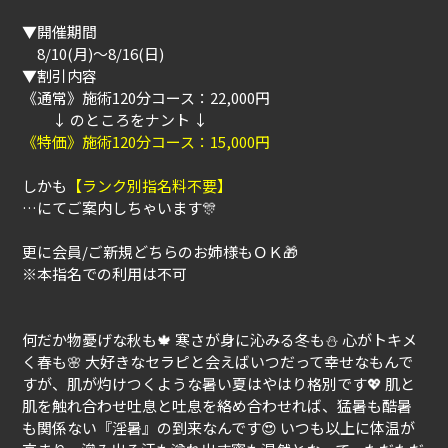
▼開催期間
8/10(月)～8/16(日)
▼割引内容
《通常》施術120分コース：22,000円
↓ のところをナント ↓
《特価》施術120分コース：15,000円
しかも
【ランク別指名料不要】
…にてご案内しちゃいます🎊
更に会員/ご新規どちらのお姉様もＯＫ🎁
※本指名での利用は不可
何だか物憂げな秋も🍁 寒さが身に沁みる冬も⛄ 心がトキメ
く春も🌸 大好きなセラピと会えばいつだって幸せなもんで
すが、肌が灼けつくような暑い夏はやはり格別です💖 肌と
肌を触れ合わせ吐息と吐息を絡め合わせれば、猛暑も酷暑
も関係ない『淫暑』の到来なんです😍 いつも以上に体温が