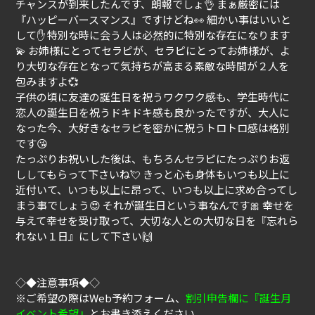
チャンスが到来したんです、朗報でしょ👌 まぁ厳密には
『ハッピーバースマンス』ですけどね👀 細かい事はいいと
して✋ 特別な時に会う人は必然的に特別な存在になります
💫 お姉様にとってセラピが、セラピにとってお姉様が、よ
り大切な存在となって気持ちが高まる素敵な時間が２人を
包みますよ💞
子供の頃に友達の誕生日を祝うワクワク感も、学生時代に
恋人の誕生日を祝うドキドキ感も良かったですが、大人に
なった今、大好きなセラピを密かに祝うトロトロ感は格別
です😘
たっぷりお祝いした後は、もちろんセラピにたっぷりお返
ししてもらって下さいね💘 きっと心も身体もいつも以上に
近付いて、いつも以上に昂って、いつも以上に求め合ってし
まう事でしょう😍 それが誕生日という事なんです🎀 幸せを
与えて幸せを受け取って、大切な人との大切な日を『忘れら
れない１日』にして下さい🙌
◇◆注意事項◆◇
※ご希望の際はWeb予約フォーム、
割引申告欄に『誕生月
イベント希望』
とお書き添えください。