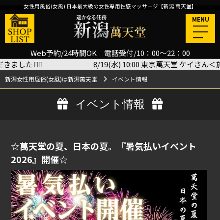
女性用風俗(女風) 日本最大級の女性専用性感マッサージ【新潟 萬天堂】
MENU
Web予約/24時間OK 電話受付/10：00～22：00
️
8/19(水) 10:00 東京萬天堂 ケイさん＜施術コ
新潟女性用風俗(女風)は新潟萬天堂
イベント情報
イベント情報
☆萬天堂の夏、日本の夏。『暑気払いイベント
2026』開催☆