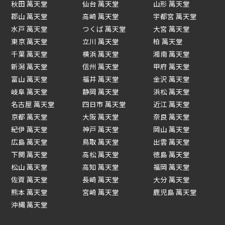
秋田 萬天堂
仙台 萬天堂
山形 萬天堂
郡山 萬天堂
高崎 萬天堂
宇都宮 萬天堂
水戸 萬天堂
つくば 萬天堂
大宮 萬天堂
東京 萬天堂
立川 萬天堂
柏 萬天堂
千葉 萬天堂
横浜 萬天堂
湘南 萬天堂
新潟 萬天堂
信州 萬天堂
甲府 萬天堂
富山 萬天堂
福井 萬天堂
金沢 萬天堂
岐阜 萬天堂
静岡 萬天堂
浜松 萬天堂
名古屋 萬天堂
四日市 萬天堂
近江 萬天堂
京都 萬天堂
大阪 萬天堂
奈良 萬天堂
紀伊 萬天堂
神戸 萬天堂
岡山 萬天堂
広島 萬天堂
鳥取 萬天堂
出雲 萬天堂
下関 萬天堂
高松 萬天堂
徳島 萬天堂
松山 萬天堂
高知 萬天堂
福岡 萬天堂
佐賀 萬天堂
長崎 萬天堂
大分 萬天堂
熊本 萬天堂
宮崎 萬天堂
鹿児島 萬天堂
沖縄 萬天堂