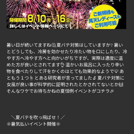
暑い日が続いてますね🤔 夏バテ対策はしていますか❔ 暑い
とどうしても、冷房を効かせたり冷たい物を口にしたり、冷
やす方へ冷やす方へと向かいがちですが、実際は適度に温
めた方が良いとされてます👌 温かいお風呂に入ったり辛い
物を食べたりして汗をかくのはとても効果的なようで💡 あ
ともう１つ☝ とある研究者が言ってました🔬 夏バテ対策に
女風が良い事が科学的に証明されたとかされてないとか🙌
そんなワケでお待ちかねの夏恒例イベントがコチラ🎉
＼夏バテを吹っ飛ばせ！／
🌞暑気払いイベント開催🌞