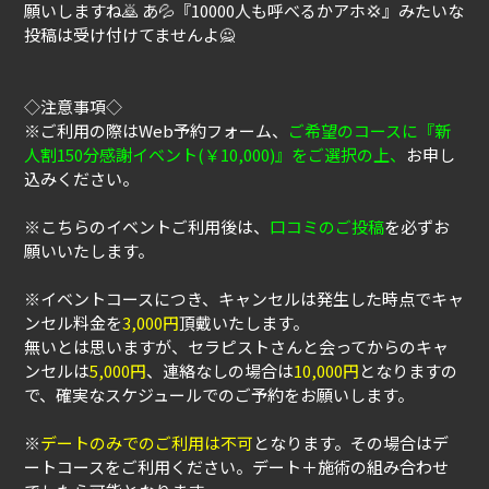
願いしますね🙇 あ💦『10000人も呼べるかアホ💢』みたいな
投稿は受け付けてませんよ🙅
◇注意事項◇
※ご利用の際はWeb予約フォーム、
ご希望のコースに『新
人割150分感謝イベント(￥10,000)』をご選択の上、
お申し
込みください。
※こちらのイベントご利用後は、
口コミのご投稿
を必ずお
願いいたします。
※イベントコースにつき、キャンセルは発生した時点でキャ
ンセル料金を
3,000円
頂戴いたします。
無いとは思いますが、セラピストさんと会ってからのキャ
ンセルは
5,000円
、連絡なしの場合は
10,000円
となりますの
で、確実なスケジュールでのご予約をお願いします。
※
デートのみでのご利用は不可
となります。その場合はデ
ートコースをご利用ください。デート＋施術の組み合わせ