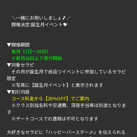
＼一緒にお祝いしましょ🎵／
開催決定❕誕生月イベント💝
▼開催期間
毎月《1日～20日》
※前月26日より受付開始
▼対象セラピ
その月が誕生月で尚且つイベントに参加しているセラピ
限定
※写真に【誕生月イベント】と表示されます
▼割引内容
コース料金から【20％OFF】でご案内
※クラス別指名料や交通費、深夜手当等は別途となりま
す
※デートコースでの適用は不可となります
大好きなセラピに『ハッピーバースデー🎉』を伝えられる