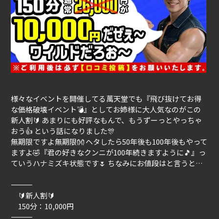
様々なイベントを開催してる萬天堂でも『飛び抜けてお得
な価格破壊イベント💣』としてお姉様に大人気なのがこの
新人割🔰 あまりにも好評なもんで、もうずーっとやっちゃ
おう👍 という話になりました🎊
無期限ですよ無期限👐 ヘタしたら50年後も100年後もやって
ますよ🤣『君の好きなクンニが100年続きますように🎵』っ
ていうハナミズキ状態です🌷 ちなみにお値段はと言うと…
―――――――――――――
🔰新人割🔰
150分：10,000円
―――――――――――――