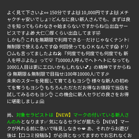
よく見て下さいよ👀 150分ですよ🙌 10,000円ですよ🙌 メチ
ャクチャ安いでしょ❔どんなに良い新人さんでも、まずは良
さを知ってもらわなきゃ始まらないですからね🤔 出血サー
ビスですよ🎁 大仁○厚くらい出血してます🤣
しかも✋ これを無期限で利用できる…だけじゃなくナント❕
無制限で使えるんです😱 何回使ってもＯＫなんです😱 ドリ
〇ムも言ってましたよね🎤『何度でも何度でも何度でも 新
人を呼ぶよ🙋』って💡『10000人呼んでヘトヘトになっても
10001人目は更にエロいかもしれない💕』の精神ですからね
😘 無期限＆無制限で目指せ❕100年10000人❕です🎉
未来のスターを発掘して育てるもヨシ👌 様々な新人の初め
てを奪うもヨシ👌 もちろんただただお得なお値段で当店を
試してみるのもヨシ👌 この機会に新人セラピの良さをお得
に堪能しましょ🤗
尚、
対象セラピストは
【NEW】
マークの付いている新人さ
んのみ
となります✅ 気になるセラピが居たら【NEW】マー
クが外れる前に急いで味見しなきゃ💋 あ、それからお遊び
後は【口コミ投稿📝】が必須となってますのでお忘れなくお