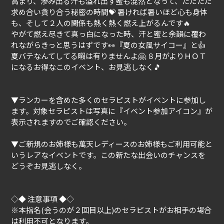
高まり、滲み出る汗も溢れ出す蜜も混然となって、ただただ
求め合い貪り合う秘密の時間💝 暑ければ暑いほど心も身体
も、そして２人の関係も熱く熱く燃え上がるんです🔥
やがて燃え尽きて真っ白になった時、汗と蜜と余韻に覆わ
れながらきっと思うはずです👀『夏の女風サイコー』と👍
夏バテなんてしてる暇は有りませんよ🤗 ８月がよりＨＯＴ
になるお得なこのイベント、お見逃しなく🎵
▼ランカーを含めた多くのセラピストがイベントに参加し
ます。対象セラピストは写真に『イベント参加アイコン』が
表示されますのでご確認ください。
▼ご新規のお姉様も萬天レディースのお姉様もご利用可能と
いうレアなイベントです。この新たな出会いのチャンスを
どうぞお見逃しなく。
◇◆ 注意事項 ◆◇
※本指名(会うのが２回目以上)のセラピストがお相手の場合
は利用不可となります。