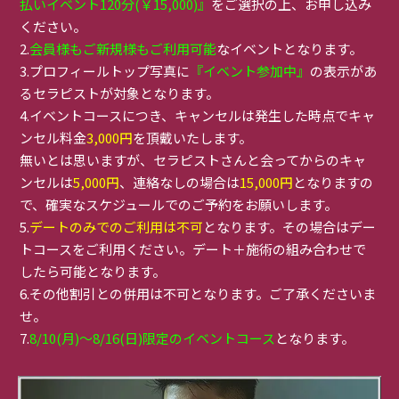
払いイベント120分(￥15,000)』
をご選択の上、お申し込み
ください。
2.
会員様もご新規様もご利用可能
なイベントとなります。
3.プロフィールトップ写真に
『イベント参加中』
の表示があ
るセラピストが対象となります。
4.イベントコースにつき、キャンセルは発生した時点でキャ
ンセル料金
3,000円
を頂戴いたします。
無いとは思いますが、セラピストさんと会ってからのキャ
ンセルは
5,000円
、連絡なしの場合は
15,000円
となりますの
で、確実なスケジュールでのご予約をお願いします。
5.
デートのみでのご利用は不可
となります。その場合はデー
トコースをご利用ください。デート＋施術の組み合わせで
したら可能となります。
6.その他割引との併用は不可となります。ご了承くださいま
せ。
7.
8/10(月)～8/16(日)限定のイベントコース
となります。