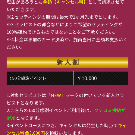
理由があろうとも
全額【キャンセル料】
として請求させて
いただきます。
※2.セッティングの期間は最大で1ヶ月先までとします。
※3.セラピストの都合などによりご希望のセッティングが
100%確約できるものではないことをご了承ください。
※4.料金は事前のカード決済か、施術当日に全額お支払いく
ださい。
新人割
￥10,000
150分感謝イベント
1.対象セラピストは
「NEW」
マークの付いている新人セラ
ピストとなります。
2.こちらの150分感謝イベントご利用後は、
クチコミ投稿が
必須
となります。
3.イベントコースにつき、キャンセルは発生した時点で
キャ
ンセル料金3,000円
を頂戴いたします。