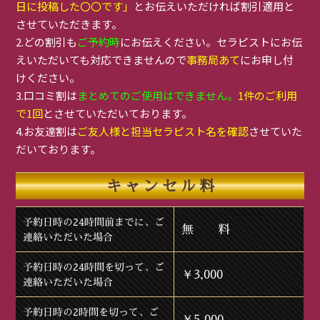
日に投稿した〇〇です」
とお伝えいただければ割引適用と
させていただきます。
2.どの割引も
ご予約時
にお伝えください。セラピストにお伝
えいただいても対応できませんので
事務局あて
にお申し付
けください。
3.口コミ割は
まとめてのご使用はできません。
1件のご利用
で1回
とさせていただいております。
4.お友達割は
ご友人様と担当セラピスト名を確認
させていた
だいております。
キャンセル料
予約日時の24時間前までに、ご
無 料
連絡いただいた場合
予約日時の24時間を切って、ご
￥3,000
連絡いただいた場合
予約日時の2時間を切って、ご
￥5,000