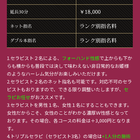
￥18,000
延長30分
ランク別指名料
ネット指名
ランク別指名料
ダブル本指名
1.セラピスト２名による、
フォーハンド性感
で上からも下か
らも横からも普段では決して味わえない非日常的なお姫様
のようなハーレム気分がお楽しみいただけます。
2.セラピスト２名のネット指名も可能です。対応不可のセラ
ピストもおりますので、できる限り調整いたしますが、
セ
ラピお任せ
がおススメです。
3.セラピストを男性１名、女性１名にすることもできます。
女性だからこそ、女性のことがわかる濃厚Ｗ性感となって
おります。その場合、各コースの料金は＋3,000円となりま
す。
4.トリプルセラピ（セラピスト3名）の場合は
+1人分の施術