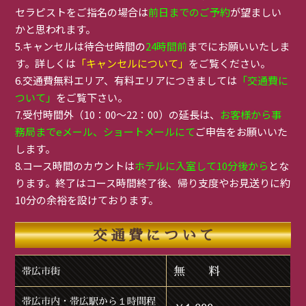
セラピストをご指名の場合は
前日までのご予約
が望ましい
かと思われます。
5.キャンセルは待合せ時間の
24時間前
までにお願いいたしま
す。詳しくは
「キャンセルについて」
をご覧ください。
6.交通費無料エリア、有料エリアにつきましては
「交通費に
ついて」
をご覧下さい。
7.受付時間外（10：00～22：00）の延長は、
お客様から事
務局までeメール、ショートメールにて
ご申告をお願いいた
します。
8.コース時間のカウントは
ホテルに入室して10分後から
とな
ります。終了はコース時間終了後、帰り支度やお見送りに約
10分の余裕を設けております。
交通費について
無 料
帯広市街
帯広市内・帯広駅から１時間程