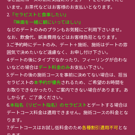
いませ。お茶代などはお客様のお支払いとなります。
2.
『セラピストと食事したい』
『映画を一緒に観にいってほしい』
などのデートのみのプランもお気軽にご利用下さいませ。
なお、飲食代、娯楽費用などはお客様負担となります。
3.ご予約時にデートのみ、デート＋施術、施術はデートの雰
囲気で決めたいなど遠慮なく、お申し付け下さい。
4.デートの後にタイプでなかったり、フィーリングが合わな
いなどの場合は
デート料金のみ
お支払い下さい。
5.デートの後の施術コースを事前に決めてない場合は、担当
セラピストの
本予約が優先
されるため、ご希望のお時間を
お取りできなかったり、ご案内できない場合があります。あ
しからず、ご了承ください。
6.
本指名（リピート指名）のセラピスト
とデートする場合は
デートコース料金は適用できません。施術コースの料金とな
ります。
7.デートコースはお試し低料金のため
各種割引適用不可
とな
ります。