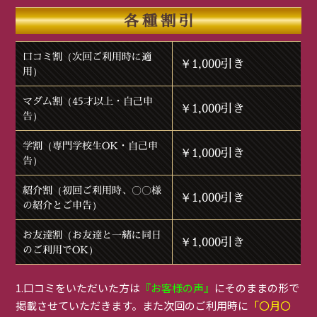
各種割引
口コミ割（次回ご利用時に適
￥1,000引き
用）
マダム割（45才以上・自己申
￥1,000引き
告）
学割（専門学校生OK・自己申
￥1,000引き
告）
紹介割（初回ご利用時、〇〇様
￥1,000引き
の紹介とご申告）
お友達割（お友達と一緒に同日
￥1,000引き
のご利用でOK）
1.口コミをいただいた方は
『お客様の声』
にそのままの形で
掲載させていただきます。また次回のご利用時に
「〇月〇