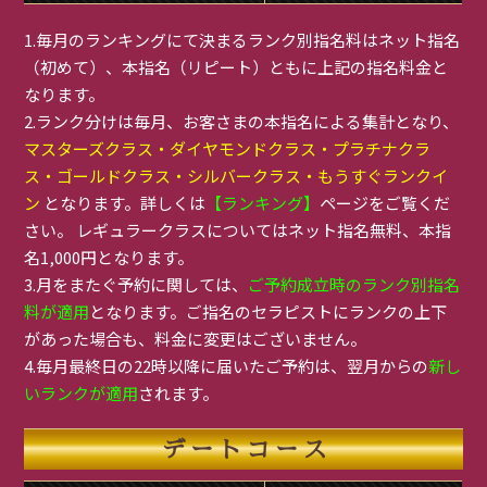
1.毎月のランキングにて決まるランク別指名料はネット指名
（初めて）、本指名（リピート）ともに上記の指名料金と
なります。
2.ランク分けは毎月、お客さまの本指名による集計となり、
マスターズクラス・ダイヤモンドクラス・プラチナクラ
ス・ゴールドクラス・シルバークラス・もうすぐランクイ
ン
となります。詳しくは
【ランキング】
ページをご覧くだ
さい。 レギュラークラスについてはネット指名無料、本指
名1,000円となります。
3.月をまたぐ予約に関しては、
ご予約成立時のランク別指名
料が適用
となります。ご指名のセラピストにランクの上下
があった場合も、料金に変更はございません。
4.毎月最終日の22時以降に届いたご予約は、翌月からの
新し
いランクが適用
されます。
デートコース