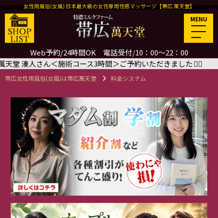
女性用風俗(女風) 日本最大級の女性専用性感マッサージ【帯広 萬天堂】
MENU
Web予約/24時間OK 電話受付/10：00～22：00
＜施術コース3時間＞ご予約いただきました
🙇‍♂️
8/18(火)
帯広女性用風俗(女風)は帯広萬天堂
料金システム