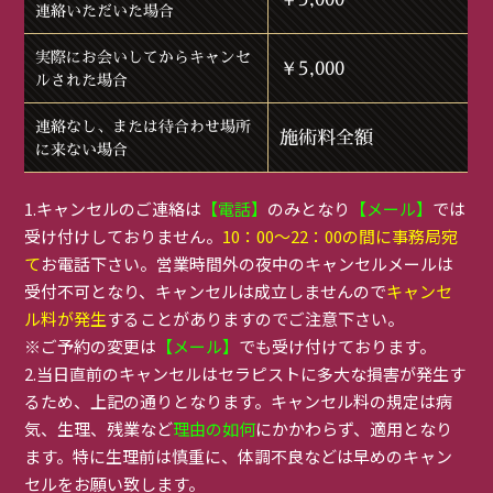
連絡いただいた場合
実際にお会いしてからキャンセ
￥5,000
ルされた場合
連絡なし、または待合わせ場所
施術料全額
に来ない場合
1.キャンセルのご連絡は
【電話】
のみとなり
【メール】
では
受け付けしておりません。
10：00～22：00の間に事務局宛
て
お電話下さい。営業時間外の夜中のキャンセルメールは
受付不可となり、キャンセルは成立しませんので
キャンセ
ル料が発生
することがありますのでご注意下さい。
※ご予約の変更は
【メール】
でも受け付けております。
2.当日直前のキャンセルはセラピストに多大な損害が発生す
るため、上記の通りとなります。キャンセル料の規定は病
気、生理、残業など
理由の如何
にかかわらず、適用となり
ます。特に生理前は慎重に、体調不良などは早めのキャン
セルをお願い致します。