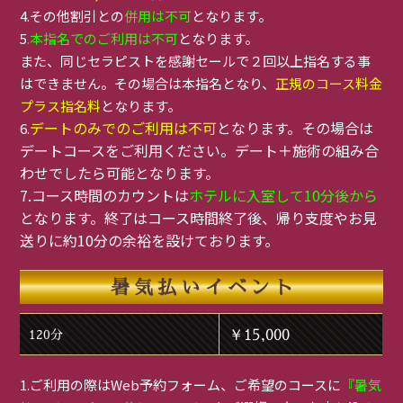
4.その他割引との
併用は不可
となります。
5
.本指名でのご利用は不可
となります。
また、同じセラピストを感謝セールで２回以上指名する事
はできません。その場合は本指名となり、
正規のコース料金
プラス指名料
となります。
デートのみでのご利用は不可
となります。その場合は
6.
デートコースをご利用ください。デート＋施術の組み合
わせでしたら可能となります。
7.コース時間のカウントは
ホテルに入室して10分後から
となります。終了はコース時間終了後、帰り支度やお見
送りに約10分の余裕を設けております。
暑気払いイベント
￥15,000
120分
1.ご利用の際はWeb予約フォーム、ご希望のコースに
『暑気