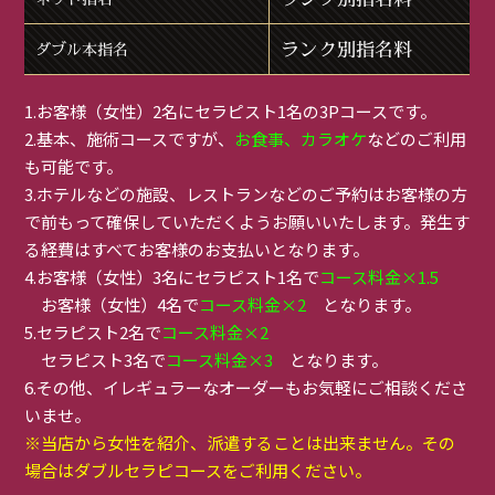
ランク別指名料
ダブル本指名
1.お客様（女性）2名にセラピスト1名の3Pコースです。
2.基本、施術コースですが、
お食事、カラオケ
などのご利用
も可能です。
3.ホテルなどの施設、レストランなどのご予約はお客様の方
で前もって確保していただくようお願いいたします。発生す
る経費はすべてお客様のお支払いとなります。
4.お客様（女性）3名にセラピスト1名で
コース料金×1.5
お客様（女性）4名で
コース料金×2
となります。
5.セラピスト2名で
コース料金×2
セラピスト3名で
コース料金×3
となります。
6.その他、イレギュラーなオーダーもお気軽にご相談くださ
いませ。
※当店から女性を紹介、派遣することは出来ません。その
場合はダブルセラピコースをご利用ください。