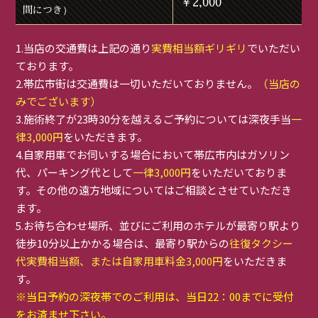
￥2,000
間につき）
1.当店の交通費は上記の通り
実費相当額ギリギリ
でいただい
ております。
2.帯広市街は交通費は一切いただいておりません。
（当店の
みでございます）
3.施術終了が23時30分を越えるご予約については深夜手当
一
律3,000円
をいただきます。
4.自家用車でお伺いする場合において帯広市内はガソリン
代、パーキング代として
一律3,000円
をいただいておりま
す。その他の遠方地域についてはご相談とさせていただき
ます。
5.お待ち合わせ場所、並びにご利用のホテルが最寄り駅より
徒歩10分以上かかる場合は、最寄り駅からの
往復タクシー
代実費相当額、または自家用車料金3,000円
をいただきま
す。
※当日予約の深夜帯でのご利用は、当日22：00までに受付
をお済ませ下さい。