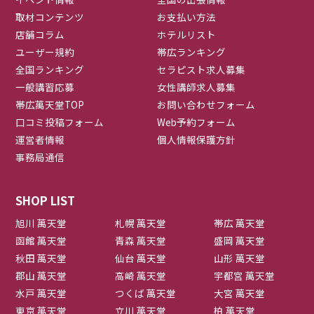
取材コンテンツ
お支払い方法
店舗コラム
ホテルリスト
ユーザー規約
帯広ランキング
全国ランキング
セラピスト求人募集
一般講習応募
女性講師求人募集
帯広萬天堂TOP
お問い合わせフォーム
口コミ投稿フォーム
Web予約フォーム
運営者情報
個人情報保護方針
事務局通信
SHOP LIST
旭川 萬天堂
札幌 萬天堂
帯広 萬天堂
函館 萬天堂
青森 萬天堂
盛岡 萬天堂
秋田 萬天堂
仙台 萬天堂
山形 萬天堂
郡山 萬天堂
高崎 萬天堂
宇都宮 萬天堂
水戸 萬天堂
つくば 萬天堂
大宮 萬天堂
東京 萬天堂
立川 萬天堂
柏 萬天堂